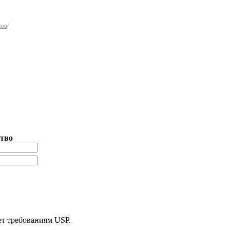
мов
/
тво
ет требованиям USP.