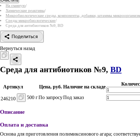
Очистить
На главную
/
Химические реактивы
/
Микробиологические среды, компоненты, добавки, штаммы микроорганиз
Среды микробиологические
/
Среда для антибиотиков №9, BD
Поделиться
Вернуться назад
Среда для антибиотиков №9,
BD
Количес
Артикул
Цена, руб.
Наличие на складе
500 г
По запросу
Под заказ
246210
Описание
Оплата и доставка
Основа для приготовления полимиксинового агара; соответству