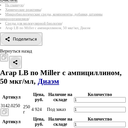
Очистить
На главную
/
Химические реактивы
/
Микробиологические среды, компоненты, добавки, штаммы
микроорганизмов
/
Среды для молекулярной биологии
/
Агар LB по Miller с ампициллином, 50 мкг/мл, Диаэм
Поделиться
Вернуться назад
Агар LB по Miller с ампициллином,
50 мкг/мл,
Диаэм
Цена,
Наличие на
Количество
Артикул
руб.
складе
3142.0250
250
4 924
Под заказ
г
Цена,
Наличие на
Количество
Артикул
руб.
складе