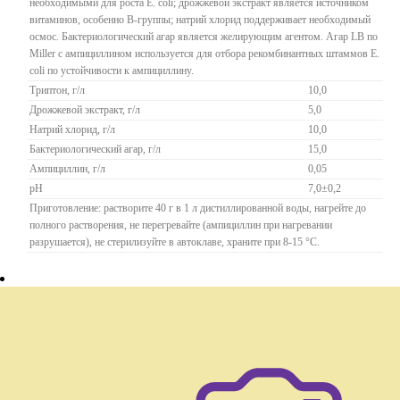
необходимыми для роста E. coli; дрожжевой экстракт является источником
витаминов, особенно В-группы; натрий хлорид поддерживает необходимый
осмос. Бактериологический агар является желирующим агентом. Агар LB по
Miller с ампициллином используется для отбора рекомбинантных штаммов E.
coli по устойчивости к ампициллину.
Триптон, г/л
10,0
Дрожжевой экстракт, г/л
5,0
Натрий хлорид, г/л
10,0
Бактериологический агар, г/л
15,0
Ампициллин, г/л
0,05
рН
7,0±0,2
Приготовление: растворите 40 г в 1 л дистиллированной воды, нагрейте до
полного растворения, не перегревайте (ампициллин при нагревании
разрушается), не стерилизуйте в автоклаве, храните при 8-15 °C.