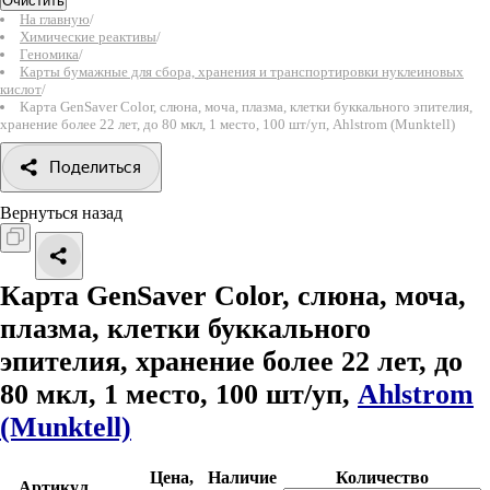
Очистить
На главную
/
Химические реактивы
/
Геномика
/
Карты бумажные для сбора, хранения и транспортировки нуклеиновых
кислот
/
Карта GenSaver Color, слюна, моча, плазма, клетки буккального эпителия,
хранение более 22 лет, до 80 мкл, 1 место, 100 шт/уп, Ahlstrom (Munktell)
Поделиться
Вернуться назад
Карта GenSaver Color, слюна, моча,
плазма, клетки буккального
эпителия, хранение более 22 лет, до
80 мкл, 1 место, 100 шт/уп,
Ahlstrom
(Munktell)
Цена,
Наличие
Количество
Артикул