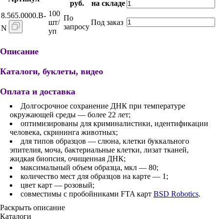
руб.
на складе
100
8.565.0000.B-
По
шт/
Под заказ
запросу
N
уп
Описание
Каталоги, буклеты, видео
Оплата и доставка
Долгосрочное сохранение ДНК при температуре
окружающей среды — более 22 лет;
оптимизированы для криминалистики, идентификации
человека, скрининга животных;
для типов образцов — слюна, клетки буккального
эпителия, моча, бактериальные клетки, лизат тканей,
жидкая биопсия, очищенная ДНК;
максимальный объем образца, мкл — 80;
количество мест для образцов на карте — 1;
цвет карт — розовый;
совместимы с пробойниками FTA карт
BSD Robotics
.
Раскрыть описание
Каталоги