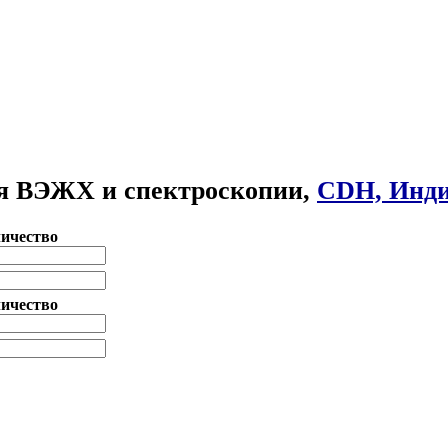
я ВЭЖХ и спектроскопии,
CDH, Инд
ичество
ичество