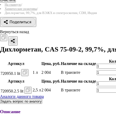
Очистить
На главную
/
Химические реактивы
/
Дихлорметан, 99,7%, для ВЭЖХ и спектроскопии, CDH, Индия
Поделиться
Вернуться назад
Дихлорметан,
CAS 75-09-2,
99,7%, дл
Кол
Артикул
Цена, руб.
Наличие на складе
1 л
2 004
В транзите
720950.1 lit
Кол
Артикул
Цена, руб.
Наличие на складе
2,5 л
2 004
В транзите
720950.2.5 lit
Аналоги данного товара
Задать вопрос по аналогу
Описание