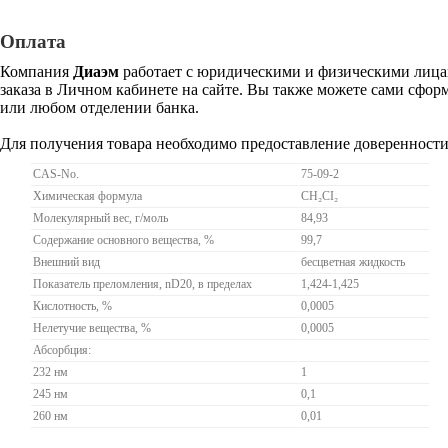
Оплата
Компания
Диаэм
работает с юридическими и физическими лицам
заказа в Личном кабинете на сайте. Вы также можете сами сформ
или любом отделении банка.
Для получения товара необходимо предоставление доверенности
CAS-No.
75-09-2
Химическая формула
CH₂CI₂
Молекулярный вес, г/моль
84,93
Содержание основного вещества, %
99,7
Внешний вид
бесцветная жидкость
Показатель преломления, nD20, в пределах
1,424-1,425
Кислотность, %
0,0005
Нелетучие вещества, %
0,0005
Абсорбция:
232 нм
1
245 нм
0,1
260 нм
0,01