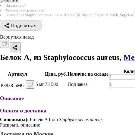
Очистить
На главную
/
Химические реактивы
/
Белок A, из Staphylococcus aureus, Merck (Millipore, Sigma-Aldrich, Supelco)
Поделиться
Вернуться назад
Белок A, из Staphylococcus aureus,
Mer
Коли
Артикул
Цена, руб.
Наличие на складе
5 мг
73 500
Под заказ
P3838-5MG
Описание
Оплата и доставка
Синоним(ы):
Protein A from
Staphylococcus aureus
.
Раскрыть описание
Доставка по Москве