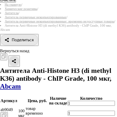
Очистить
На главную
/
Химические реактивы
/
Антитела
/
Антитела первичные неконъюгированные
/
Антитела первичные неконъюгированные: временно недоступные товары
/
Антитела Anti-Histone H3 (di methyl K36) antibody - ChIP Grade, 100 мкг,
Abcam
Поделиться
Вернуться назад
Антитела Anti-Histone H3 (di methyl
K36) antibody - ChIP Grade, 100 мкг,
Abcam
Наличие
Количество
Артикул
Цена, руб.
на складе
товар
ab9049
100
временно
мкг