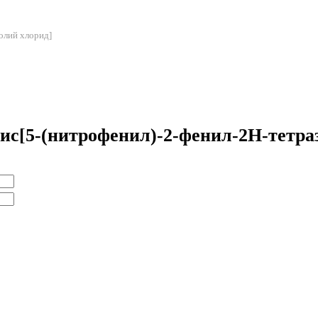
золий хлорид]
)бис[5-(нитрофенил)-2-фенил-2Н-тетра