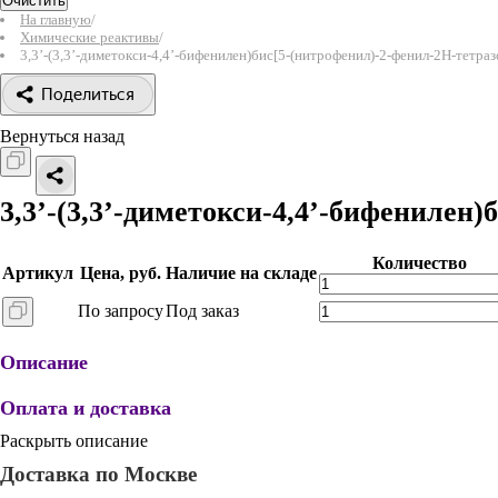
Очистить
На главную
/
Химические реактивы
/
3,3’-(3,3’-диметокси-4,4’-бифенилен)бис[5-(нитрофенил)-2-фенил-2Н-тетра
Поделиться
Вернуться назад
3,3’-(3,3’-диметокси-4,4’-бифенилен
Количество
Артикул
Цена, руб.
Наличие на складе
По запросу
Под заказ
Описание
Оплата и доставка
Раскрыть описание
Доставка по Москве