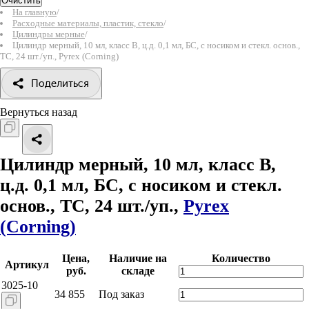
Очистить
На главную
/
Расходные материалы, пластик, стекло
/
Цилиндры мерные
/
Цилиндр мерный, 10 мл, класс B, ц.д. 0,1 мл, БС, с носиком и стекл. основ.,
TC, 24 шт./уп., Pyrex (Corning)
Поделиться
Вернуться назад
Цилиндр мерный, 10 мл, класс B,
ц.д. 0,1 мл, БС, с носиком и стекл.
основ., TC, 24 шт./уп.,
Pyrex
(Corning)
Цена,
Наличие на
Количество
Артикул
руб.
складе
3025-10
34 855
Под заказ