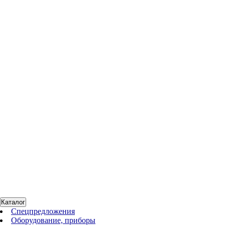
8 065 руб.
16 784 руб.
10 874 руб.
142
Нет в наличии
Пакеты 70×80 см, 80 л, для утилизация медицинских отходов,
1000 шт./уп.
По запросу
Каталог
Спецпредложения
Оборудование, приборы