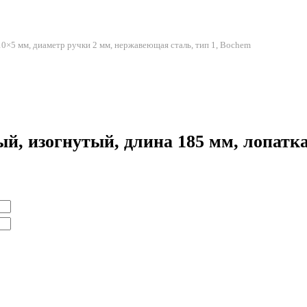
10×5 мм, диаметр ручки 2 мм, нержавеющая сталь, тип 1, Bochem
й, изогнутый, длина 185 мм, лопатка