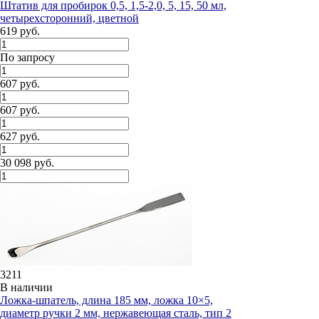
Штатив для пробирок 0,5, 1,5-2,0, 5, 15, 50 мл,
четырехсторонний, цветной
619 руб.
По запросу
607 руб.
607 руб.
627 руб.
30 098 руб.
3211
В наличии
Ложка-шпатель, длина 185 мм, ложка 10×5,
диаметр ручки 2 мм, нержавеющая сталь, тип 2