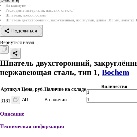
Очистить
На главную
/
Расходные материалы, пластик, стекло
/
Шпатели, ложки, совки
/
Шпатель двухсторонний, закруглённый, изогнутый, длина 185 мм, лопатка 
Поделиться
Вернуться назад
Шпатель двухсторонний, закруглённы
нержавеющая сталь, тип 1,
Bochem
Количество
Артикул
Цена, руб.
Наличие на складе
741
В наличии
3181
Описание
Техническая информация