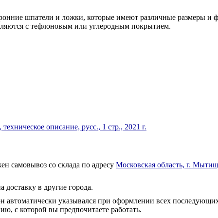
ронние шпатели и ложки, которые имеют различные размеры и ф
авляются с тефлоновым или углеродным покрытием.
хническое описание, русс., 1 стр., 2021 г.
ен самовывоз со склада по адресу
Московская область, г. Мытищ
а доставку в другие города.
он автоматически указывался при оформлении всех последующих
ю, с которой вы предпочитаете работать.