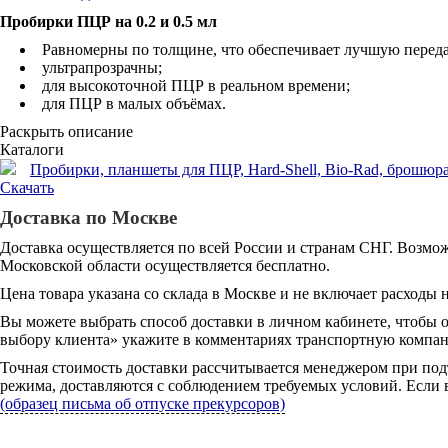
Пробирки ПЦР на 0.2 и 0.5 мл
Равномерны по толщине, что обеспечивает лучшую переда
ультрапрозрачны;
для высокоточной ПЦР в реальном времени;
для ПЦР в малых объёмах.
Раскрыть описание
Каталоги
Пробирки, планшеты для ПЦР, Hard-Shell, Bio-Rad, брошюра, 
Скачать
Доставка по Москве
Доставка осуществляется по всей России и странам СНГ. Возмож
Московской области осуществляется бесплатно.
Цена товара указана со склада в Москве и не включает расходы н
Вы можете выбрать способ доставки в личном кабинете, чтобы 
выбору клиента» укажите в комментариях транспортную компани
Точная стоимость доставки рассчитывается менеджером при под
режима, доставляются с соблюдением требуемых условий. Если в
(образец письма об отпуске прекурсоров)