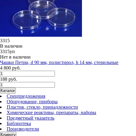
3315
В наличии
3315уп
Нет в наличии
Чашки Петри, d 90 мм, полистирол, h 14 мм, стерильные
4 800 руб.
188 руб.
Каталог
Спецпредложения
Оборудование, приборы
Пластик, стекло, принадлежности
Химические реактивы, препараты, наборы
Предметный указатель
Библиотека
Производители
Клиенту