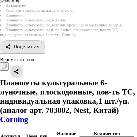
Очистить
На главную
/
Расходные материалы, пластик, стекло
/
Планшеты
/
Планшеты культуральные, вставки
/
Планшеты культуральные, вставки: временно недоступные товары
/
Планшеты культуральные 6-луночные, плоскодонные, пов-ть ТС,
индивидуальная упаковка,1 шт./уп., Corning
Поделиться
Вернуться назад
Планшеты культуральные 6-
луночные, плоскодонные, пов-ть ТС,
индивидуальная упаковка,1 шт./уп.
(аналог арт. 703002, Nest, Китай)
Corning
Наличие
Количество
Артикул
Цена, руб.