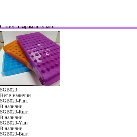
цельные, черные, нестерильные, PolySorp, 400 мкл, 10 шт./уп., 80
шт./кор.
По запросу
С этим товаром покупают
SGB023
Нет в наличии
SGB023-Pшт.
В наличии
SGB023-Rшт.
В наличии
SGB023-Yшт
В наличии
SGB023-Bшт.