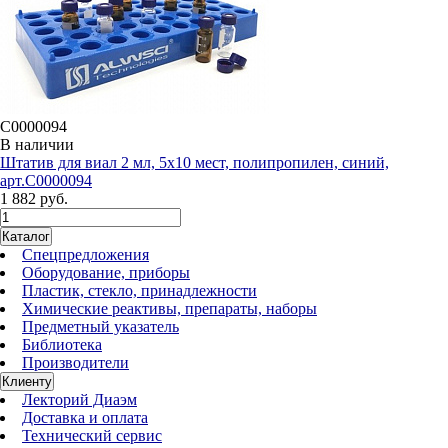
C0000094
В наличии
Штатив для виал 2 мл, 5х10 мест, полипропилен, синий,
арт.C0000094
1 882 руб.
Каталог
Спецпредложения
Оборудование, приборы
Пластик, стекло, принадлежности
Химические реактивы, препараты, наборы
Предметный указатель
Библиотека
Производители
Клиенту
Лекторий Диаэм
Доставка и оплата
Технический сервис