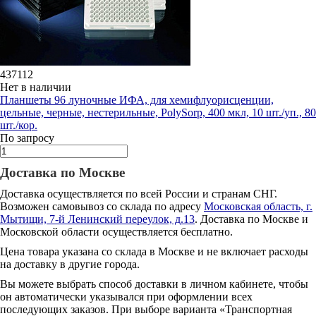
437112
Нет в наличии
Планшеты 96 луночные ИФА, для хемифлуорисценции,
цельные, черные, нестерильные, PolySorp, 400 мкл, 10 шт./уп., 80
шт./кор.
По запросу
Доставка по Москве
Доставка осуществляется по всей России и странам СНГ.
Возможен самовывоз со склада по адресу
Московская область, г.
Мытищи, 7-й Ленинский переулок, д.13
. Доставка по Москве и
Московской области осуществляется бесплатно.
Цена товара указана со склада в Москве и не включает расходы
на доставку в другие города.
Вы можете выбрать способ доставки в личном кабинете, чтобы
он автоматически указывался при оформлении всех
последующих заказов. При выборе варианта «Транспортная