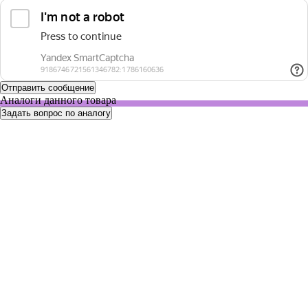
Аналоги данного товара
Задать вопрос по аналогу
2482
Нет в наличии
Планшеты 96 луночные для ИФА, для флуоресценции,
стрипованные, круглодонные, черные, нестерильные, без
крышки, среднее связывание, 190 мкл, 100 шт./уп.