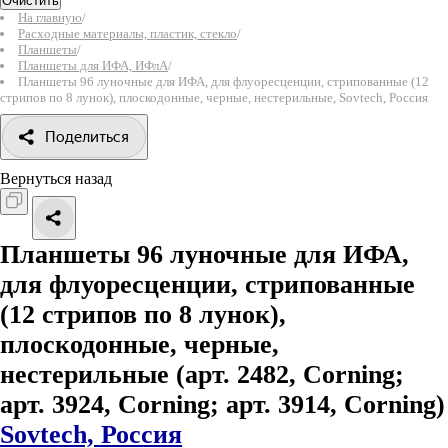
Очистить
На главную
/
Расходные материалы, пластик, стекло
/
Планшеты
/
Планшеты для ИФА, ИФлА
/
Планшеты 96 луночные для ИФА, для флуоресценции, стрипованные (12
стрипов по 8 лунок), плоскодонные, черные, нестерильные, Sovtech, Россия
Поделиться
Вернуться назад
Планшеты 96 луночные для ИФА,
для флуоресценции, стрипованные
(12 стрипов по 8 лунок),
плоскодонные, черные,
нестерильные
(арт. 2482, Corning;
арт. 3924, Corning; арт. 3914, Corning)
Sovtech, Россия