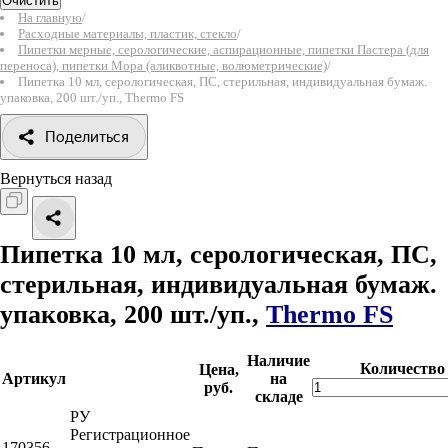
Очистить
На главную
/
Расходные материалы, пластик, стекло
/
Пипетки мерные, серологические, аспирационные, пипетки Пастера (для
переноса), пипетки Мора (аликвотные, волюметрические)
/
Пипетка 10 мл, серологическая, ПС, стерильная, индивидуальная бумаж.
упаковка, 200 шт./уп., Thermo FS
Поделиться
Вернуться назад
Пипетка 10 мл, серологическая, ПС,
стерильная, индивидуальная бумаж.
упаковка, 200 шт./уп.,
Thermo FS
Наличие
Количество
Цена,
Артикул
на
руб.
складе
РУ
Регистрационное
170356