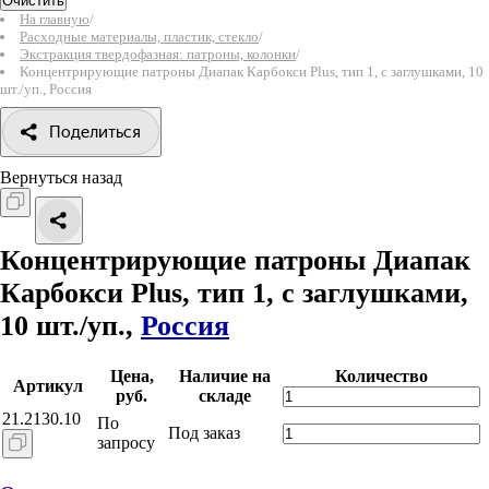
Очистить
На главную
/
Расходные материалы, пластик, стекло
/
Экстракция твердофазная: патроны, колонки
/
Концентрирующие патроны Диапак Карбокси Plus, тип 1, с заглушками, 10
шт./уп., Россия
Поделиться
Вернуться назад
Концентрирующие патроны Диапак
Карбокси Plus, тип 1, с заглушками,
10 шт./уп.,
Россия
Цена,
Наличие на
Количество
Артикул
руб.
складе
21.2130.10
По
Под заказ
запросу