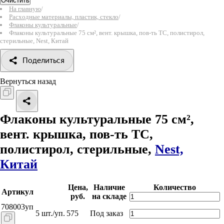
Очистить
На главную
/
Расходные материалы, пластик, стекло
/
Флаконы культуральные
/
Флаконы культуральные 75 см², вент. крышка, пов-ть ТС, полистирол,
стерильные, Nest, Китай
Поделиться
Вернуться назад
Флаконы культуральные 75 см²,
вент. крышка, пов-ть ТС,
полистирол, стерильные,
Nest,
Китай
Цена,
Наличие
Количество
Артикул
руб.
на складе
708003уп
5 шт./уп.
575
Под заказ