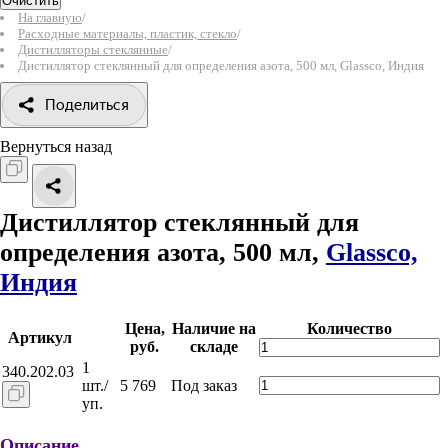
Очистить
На главную
/
Расходные материалы, пластик, стекло
/
Дистилляторы стеклянные
/
Дистиллятор стеклянный для определения азота, 500 мл, Glassco, Индия
Поделиться
Вернуться назад
Дистиллятор стеклянный для
определения азота, 500 мл,
Glassco,
Индия
Цена,
Наличие на
Количество
Артикул
руб.
складе
1
340.202.03
шт./
5 769
Под заказ
уп.
Описание