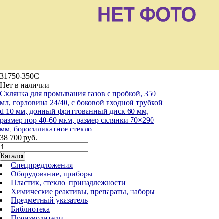
31750-350C
Нет в наличии
Склянка для промывания газов с пробкой, 350
мл, горловина 24/40, с боковой входной трубкой
d 10 мм, донный фриттованный диск 60 мм,
размер пор 40-60 мкм, размер склянки 70×290
мм, боросиликатное стекло
38 700 руб.
Каталог
Спецпредложения
Оборудование, приборы
Пластик, стекло, принадлежности
Химические реактивы, препараты, наборы
Предметный указатель
Библиотека
Производители