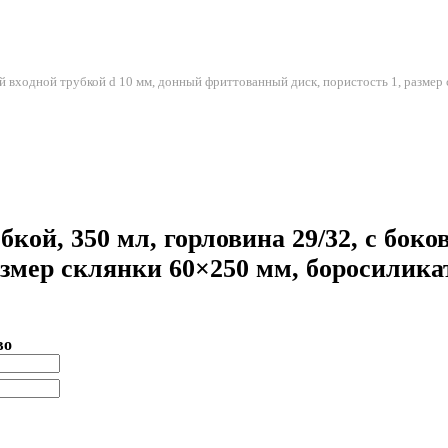
ой входной трубкой d 10 мм, донный фриттованный диск, пористость 1, размер 
кой, 350 мл, горловина 29/32, с боко
азмер склянки 60×250 мм, боросилика
во