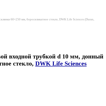
склянки 60×250 мм, боросиликатное стекло, DWK Life Sciences (Duran,
вой входной трубкой d 10 мм, донный
тное стекло,
DWK Life Sciences