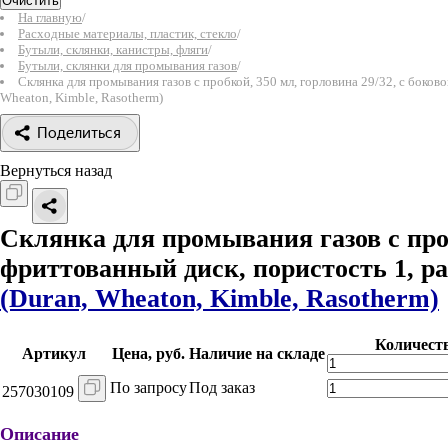
Очистить
На главную
/
Расходные материалы, пластик, стекло
/
Бутыли, склянки, канистры, фляги
/
Бутыли, склянки для промывания газов
/
Склянка для промывания газов с пробкой, 350 мл, горловина 29/32, с боков
Wheaton, Kimble, Rasotherm)
Поделиться
Вернуться назад
Склянка для промывания газов с проб
фриттованный диск, пористость 1, р
(Duran, Wheaton, Kimble, Rasotherm)
Количест
Артикул
Цена, руб.
Наличие на складе
По запросу
Под заказ
257030109
Описание