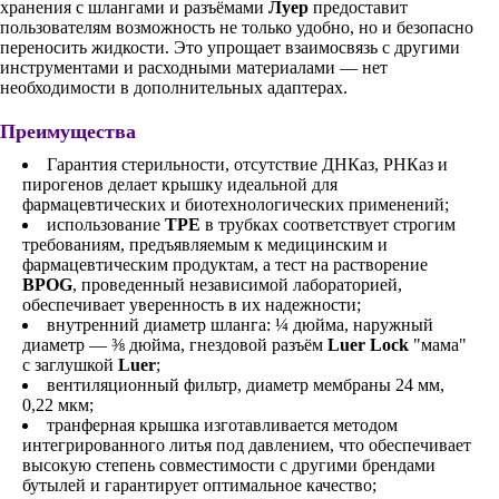
хранения с шлангами и разъёмами
Луер
предоставит
пользователям возможность не только удобно, но и безопасно
переносить жидкости. Это упрощает взаимосвязь с другими
инструментами и расходными материалами — нет
необходимости в дополнительных адаптерах.
Преимущества
Гарантия стерильности, отсутствие ДНКаз, РНКаз и
пирогенов делает крышку идеальной для
фармацевтических и биотехнологических применений;
использование
TPE
в трубках соответствует строгим
требованиям, предъявляемым к медицинским и
фармацевтическим продуктам, а тест на растворение
BPOG
, проведенный независимой лабораторией,
обеспечивает уверенность в их надежности;
внутренний диаметр шланга: ¼ дюйма, наружный
диаметр — ⅜ дюйма, гнездовой разъём
Luer Lock
"мама"
с заглушкой
Luer
;
вентиляционный фильтр, диаметр мембраны 24 мм,
0,22 мкм;
транферная крышка изготавливается методом
интегрированного литья под давлением, что обеспечивает
высокую степень совместимости с другими брендами
бутылей и гарантирует оптимальное качество;