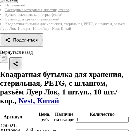
Очистить
На главную
/
Расходные материалы, пластик, стекло
/
Бутыли, склянки, канистры, фляги
/
Бутыли для хранения реактивов
/
Квадратная бутылка для хранения, стерильная, PETG, с шлангом, разъём
Луер Лок, 1 шт.уп., 10 шт./кор., Nest, Китай
Поделиться
Вернуться назад
Квадратная бутылка для хранения,
стерильная, PETG, с шлангом,
разъём Луер Лок, 1 шт.уп., 10 шт./
кор.,
Nest, Китай
Цена,
Наличие
Количество
Артикул
руб.
на складе
C50921-
250
BHB060A