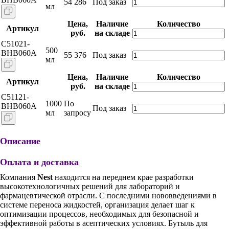
54 286
Под заказ
мл
Цена,
Наличие
Количество
Артикул
руб.
на складе
C51021-
500
BHB060A
55 376
Под заказ
мл
Цена,
Наличие
Количество
Артикул
руб.
на складе
C51121-
1000
По
BHB060A
Под заказ
мл
запросу
Описание
Оплата и доставка
Компания
Nest
находится на переднем крае разработки
высокотехнологичных решений для лабораторий и
фармацевтической отрасли. С последними нововведениями в
системе переноса жидкостей, организация делает шаг к
оптимизации процессов, необходимых для безопасной и
эффективной работы в асептических условиях. Бутыль для