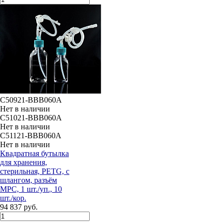
C50921-BBB060A
Нет в наличии
C51021-BBB060A
Нет в наличии
C51121-BBB060A
Нет в наличии
Квадратная бутылка
для хранения,
стерильная, PETG, с
шлангом, разъём
МРС, 1 шт./уп., 10
шт./кор.
94 837 руб.