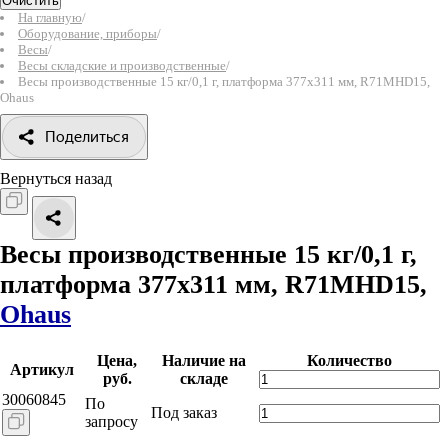
Очистить
На главную
/
Оборудование, приборы
/
Весы
/
Весы складские и производственные
/
Весы производственные 15 кг/0,1 г, платформа 377x311 мм, R71MHD15,
Ohaus
Поделиться
Вернуться назад
Весы производственные 15 кг/0,1 г,
платформа 377x311 мм, R71MHD15,
Ohaus
Цена,
Наличие на
Количество
Артикул
руб.
складе
30060845
По
Под заказ
запросу