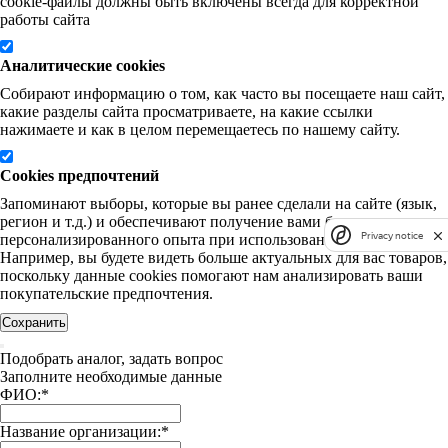
cookie-файлы должны быть включены всегда для корректной
работы сайта
Аналитические cookies
Собирают информацию о том, как часто вы посещаете наш сайт,
какие разделы сайта просматриваете, на какие ссылки
нажимаете и как в целом перемещаетесь по нашему сайту.
Cookies предпочтений
Запоминают выборы, которые вы ранее сделали на сайте (язык,
регион и т.д.) и обеспечивают получение вами более
Privacy notice
персонализированного опыта при использовании нашего сайта.
Например, вы будете видеть больше актуальных для вас товаров,
поскольку данные cookies помогают нам анализировать ваши
покупательские предпочтения.
Сохранить
Подобрать аналог, задать вопрос
Заполните необходимые данные
ФИО:
*
Название организации:
*