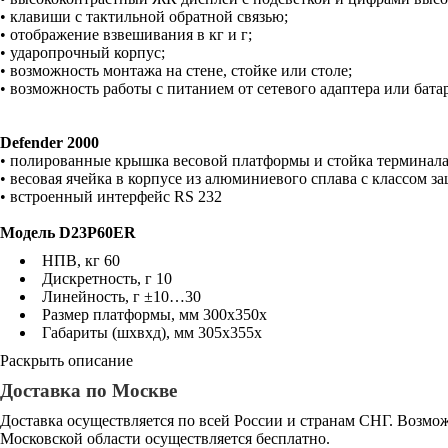
• клавиши с тактильной обратной связью;
• отображение взвешивания в кг и г;
• ударопрочный корпус;
• возможность монтажа на стене, стойке или столе;
• возможность работы с питанием от сетевого адаптера или бата
Defender 2000
• полированные крышка весовой платформы и стойка терминала
• весовая ячейка в корпусе из алюминиевого сплава с классом з
• встроенный интерфейс RS 232
Модель D23P60ER
НПВ, кг 60
Дискретность, г 10
Линейность, г ±10…30
Размер платформы, мм 300x350x
Габариты (шxвxд), мм 305x355x
Раскрыть описание
Доставка по Москве
Доставка осуществляется по всей России и странам СНГ. Возмож
Московской области осуществляется бесплатно.