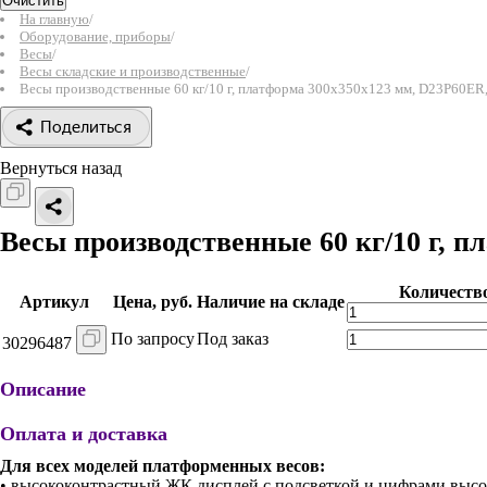
Очистить
На главную
/
Оборудование, приборы
/
Весы
/
Весы складские и производственные
/
Весы производственные 60 кг/10 г, платформа 300х350х123 мм, D23P60ER
Поделиться
Вернуться назад
Весы производственные 60 кг/10 г, 
Количеств
Артикул
Цена, руб.
Наличие на складе
По запросу
Под заказ
30296487
Описание
Оплата и доставка
Для всех моделей платформенных весов:
• высококонтрастный ЖК дисплей с подсветкой и цифрами высо