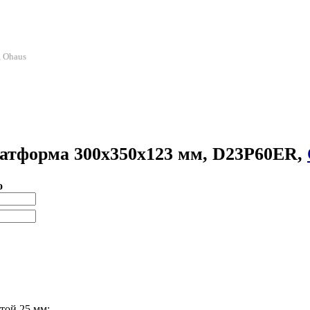
, Ohaus
платформа 300х350х123 мм, D23P60ER,
о
той 25 мм;