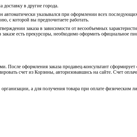
а доставку в другие города.
он автоматически указывался при оформлении всех последующих
ю, с которой вы предпочитаете работать.
тверждении заказа в зависимости от весообъемных характеристи
 заказе есть прекурсоры, необходимо оформить официальное пис
и. После оформления заказа продавец-консультант сформирует с
ировать счет из Корзины, авторизовавшись на сайте. Счет оплачи
 организации, а для получения товара при оплате физическим л