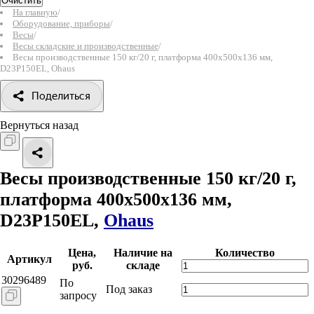
Очистить
На главную
/
Оборудование, приборы
/
Весы
/
Весы складские и производственные
/
Весы производственные 150 кг/20 г, платформа 400х500х136 мм,
D23P150EL, Ohaus
Поделиться
Вернуться назад
Весы производственные 150 кг/20 г,
платформа 400х500х136 мм,
D23P150EL,
Ohaus
Цена,
Наличие на
Количество
Артикул
руб.
складе
30296489
По
Под заказ
запросу