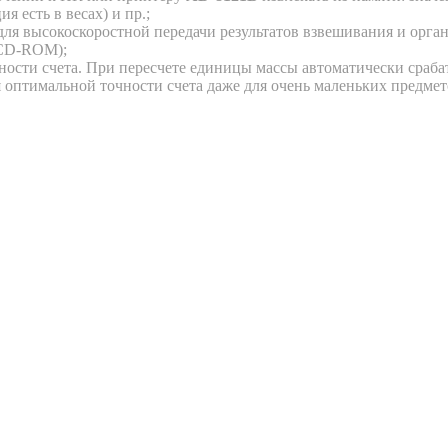
я есть в весах) и пр.;
для высокоскоростной передачи результатов взвешивания и орга
CD-ROM);
ости счета. При пересчете единицы массы автоматически сраб
 оптимальной точности счета даже для очень маленьких предмет