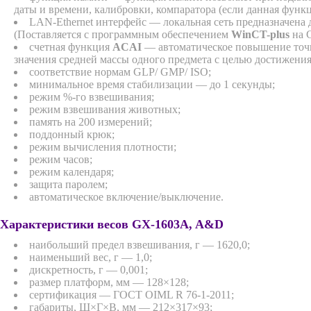
даты и времени, калибровки, компаратора (если данная функци
LAN-Ethernet интерфейс — локальная сеть предназначена 
(Поставляется с программным обеспечением
WinCT-plus
на 
счетная функция
ACAI
— автоматическое повышение точн
значения средней массы одного предмета с целью достижения
соответствие нормам GLP/ GMP/ ISO;
минимальное время стабилизации — до 1 секунды;
режим %-го взвешивания;
режим взвешивания животных;
память на 200 измерений;
поддонный крюк;
режим вычисления плотности;
режим часов;
режим календаря;
защита паролем;
автоматическое включение/выключение.
Характеристики весов GX-1603A, A&D
наибольший предел взвешивания, г — 1620,0;
наименьший вес, г — 1,0;
дискретность, г — 0,001;
размер платформ, мм — 128×128;
сертификация — ГОСТ OIML R 76-1-2011;
габариты, Ш×Г×В, мм — 212×317×93;