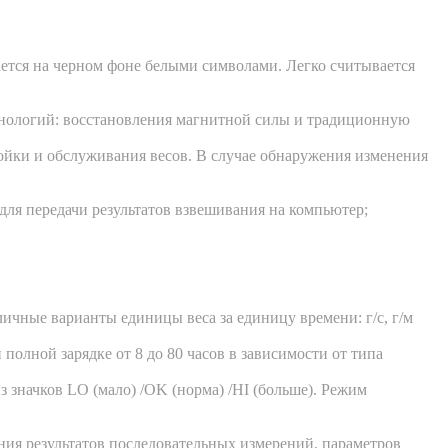
тся на черном фоне белыми символами. Легко считывается
ехнологий: восстановления магнитной силы и традиционную
ойки и обслуживания весов. В случае обнаружения изменения
для передачи результатов взвешивания на компьютер;
ичные варианты единицы веса за единицу времени: г/с, г/м
полной зарядке от 8 до 80 часов в зависимости от типа
 значков LO (мало) /OK (норма) /HI (больше). Режим
ения результатов последовательных измерений, параметров