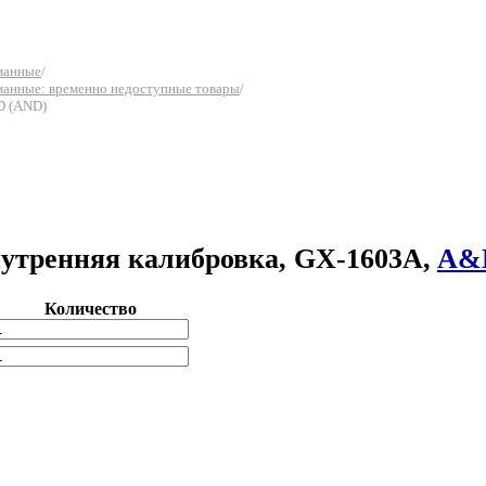
рманные
/
рманные: временно недоступные товары
/
D (AND)
внутренняя калибровка, GX-1603A,
A&
Количество