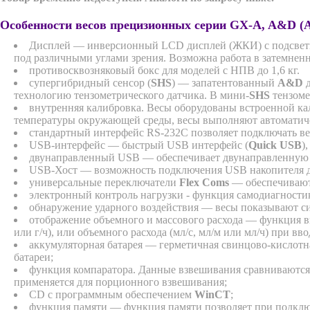
Особенности весов прецизионных серии GX-A, A&D (
Дисплей — инверсионный LCD дисплей (ЖКИ) с подсветко
под различными углами зрения. Возможна работа в затемне
противосквозняковый бокс для моделей с НПВ до 1,6 кг.
cупергибридный сенсор (
SHS
) — запатентованный
A&D
д
технологию тензометрического датчика. В мини-
SHS
тензоме
внутренняя калибровка. Весы оборудованы встроенной ка
температуры окружающей среды, весы выполняют автоматич
стандартный интерфейс RS-232C позволяет подключать в
USB-интерфейс — быстрый USB интерфейс (
Quick USB
)
двунаправленный USB — обеспечивает двунаправленную 
USB-Хост — возможность подключения USB накопителя дл
универсальные переключатели
Flex C
oms
— обеспечивают 
электронный контроль нагрузки - функция самодиагности
обнаружение ударного воздействия — весы показывают сил
отображение объемного и массового расхода — функция вы
или г/ч), или объемного расхода (мл/с, мл/м или мл/ч) при вво
аккумуляторная батарея — герметичная свинцово-кислотная
батареи;
функция компаратора. Данные взвешивания сравниваются с
применяется для порционного взвешивания;
CD с программным обеспечением
WinСT
;
функция памяти — функция памяти позволяет при подкл