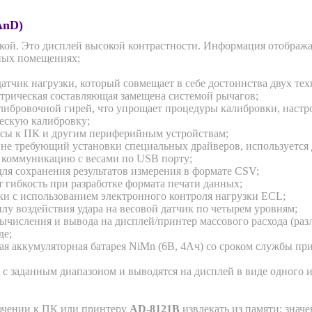
AnD)
й. Это дисплей высокой контрастности. Информация отображае
нных помещениях;
атчик нагрузки, который совмещает в себе достоинства двух т
трическая составляющая замещена системой рычагов;
либровочной гирей, что упрощает процедуры калибровки, настр
ескую калибровку;
есы к ПК и другим периферийным устройствам;
, не требующий установки специальных драйверов, используется 
коммуникацию с весами по USB порту;
я сохранения результатов измерения в формате CSV;
гибкость при разработке формата печати данных;
ки с использованием электронного контроля нагрузки ECL;
у воздействия удара на весовой датчик по четырем уровням;
числения и вывода на дисплей/принтер массового расхода (разл
де;
 аккумуляторная батарея NiMn (6В, 4Aч) со сроком службы при 
 заданным диапазоном и выводятся на дисплей в виде одного из
ючении к ПК или принтеру
AD-8121B
извлекать из памяти: знач