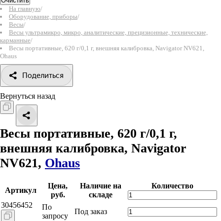
Очистить
На главную
/
Оборудование, приборы
/
Весы
/
Весы ультрамикро, микро, аналитические, прецизионные, технические,
карманные
/
Весы портативные, 620 г/0,1 г, внешняя калибровка, Navigator NV621,
Ohaus
Поделиться
Вернуться назад
Весы портативные, 620 г/0,1 г,
внешняя калибровка, Navigator
NV621,
Ohaus
Цена,
Наличие на
Количество
Артикул
руб.
складе
30456452
По
Под заказ
запросу