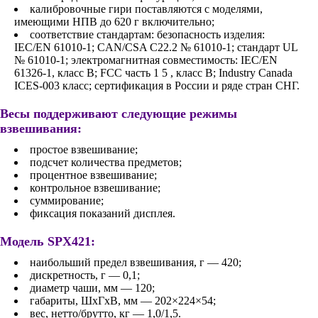
калибровочные гири поставляются с моделями,
имеющими НПВ до 620 г включительно;
соответствие стандартам: безопасность изделия:
IEC/EN 61010-1; CAN/CSA C22.2 № 61010-1; стандарт UL
№ 61010-1; электромагнитная совместимость: IEC/EN
61326-1, класс B; FCC часть 1 5 , класс B; Industry Canada
ICES-003 класс; сертификация в России и ряде стран СНГ.
Весы поддерживают следующие режимы
взвешивания:
простое взвешивание;
подсчет количества предметов;
процентное взвешивание;
контрольное взвешивание;
суммирование;
фиксация показаний дисплея.
Модель SPX421:
наибольший предел взвешивания, г — 420;
дискретность, г — 0,1;
диаметр чаши, мм — 120;
габариты, ШхГхВ, мм — 202×224×54;
вес, нетто/брутто, кг — 1,0/1,5.