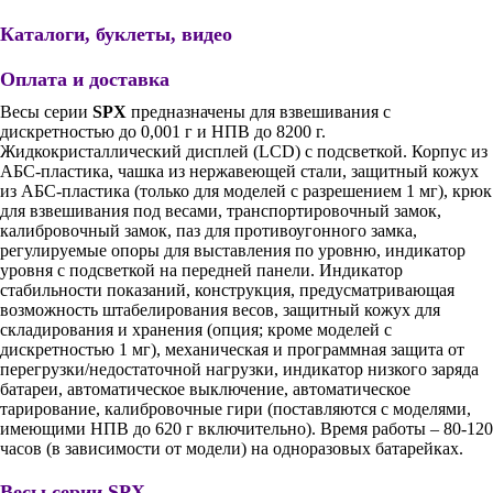
Каталоги, буклеты, видео
Оплата и доставка
Весы серии
SPX
предназначены для взвешивания с
дискретностью до 0,001 г и НПВ до 8200 г.
Жидкокристаллический дисплей (LCD) с подсветкой. Корпус из
АБС-пластика, чашка из нержавеющей стали, защитный кожух
из АБС-пластика (только для моделей с разрешением 1 мг), крюк
для взвешивания под весами, транспортировочный замок,
калибровочный замок, паз для противоугонного замка,
регулируемые опоры для выставления по уровню, индикатор
уровня с подсветкой на передней панели. Индикатор
стабильности показаний, конструкция, предусматривающая
возможность штабелирования весов, защитный кожух для
складирования и хранения (опция; кроме моделей с
дискретностью 1 мг), механическая и программная защита от
перегрузки/недостаточной нагрузки, индикатор низкого заряда
батареи, автоматическое выключение, автоматическое
тарирование, калибровочные гири (поставляются с моделями,
имеющими НПВ до 620 г включительно). Время работы – 80-120
часов (в зависимости от модели) на одноразовых батарейках.
Весы cерии SPX