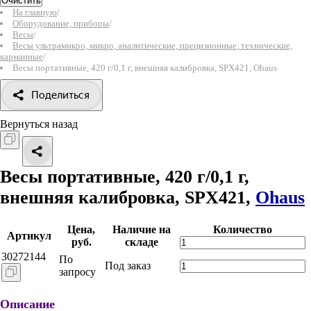
Очистить
На главную
/
Оборудование, приборы
/
Весы
/
Весы ультрамикро, микро, аналитические, прецизионные, технические,
карманные
/
Весы портативные, 420 г/0,1 г, внешняя калибровка, SPX421, Ohaus
Поделиться
Вернуться назад
Весы портативные, 420 г/0,1 г,
внешняя калибровка, SPX421,
Ohaus
Цена,
Наличие на
Количество
Артикул
руб.
складе
30272144
По
Под заказ
запросу
Описание