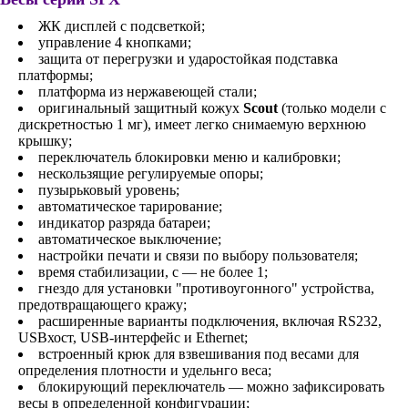
ЖК дисплей с подсветкой;
управление 4 кнопками;
защита от перегрузки и ударостойкая подставка
платформы;
платформа из нержавеющей стали;
оригинальный защитный кожух
Scout
(только модели с
дискретностью 1 мг), имеет легко снимаемую верхнюю
крышку;
переключатель блокировки меню и калибровки;
нескользящие регулируемые опоры;
пузырьковый уровень;
автоматическое тарирование;
индикатор разряда батареи;
автоматическое выключение;
настройки печати и связи по выбору пользователя;
время стабилизации, с — не более 1;
гнездо для установки "противоугонного" устройства,
предотвращающего кражу;
расширенные варианты подключения, включая RS232,
USBхост, USB-интерфейс и Ethernet;
встроенный крюк для взвешивания под весами для
определения плотности и удельнго веса;
блокирующий переключатель — можно зафиксировать
весы в определенной конфигурации;