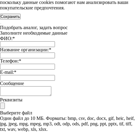
поскольку данные cookies помогают нам анализировать ваши
покупательские предпочтения.
Сохранить
Подобрать аналог, задать вопрос
Заполните необходимые данные
ФИО:
*
Название организации:
*
Телефон:
*
E-mail:
*
Сообщение
Реквизиты
Выберите файл
Один файл до 10 МБ. Форматы: bmp, csv, doc, docx, gif, heic, heif,
jpg, jpeg, mpg, mpeg, mp3, odt, odp, ods, pdf, png, ppt, pptx, tif, tiff,
txt, wav, webp, xls, xlsx.