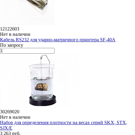
12122603
Нет в наличии
Кабель RS232 для ударно-матричного принтера SF-40A
По запросу
30269020
Нет в наличии
Набор для определения плотности на весах серий SKX, STX,
SJX/E
3 263 руб.