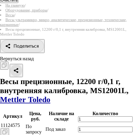
Очистить
На главную
/
Оборудование, приборы
/
Весы
/
Весы ультрамикро, микро, аналитические, прецизионные, технические,
карманные
/
Весы прецизионные, 12200 г/0,1 г, внутренняя калибровка, MS12001L,
Mettler Toledo
Поделиться
Вернуться назад
Весы прецизионные, 12200 г/0,1 г,
внутренняя калибровка, MS12001L,
Mettler Toledo
Цена,
Наличие на
Количество
Артикул
руб.
складе
11124575
По
Под заказ
запросу