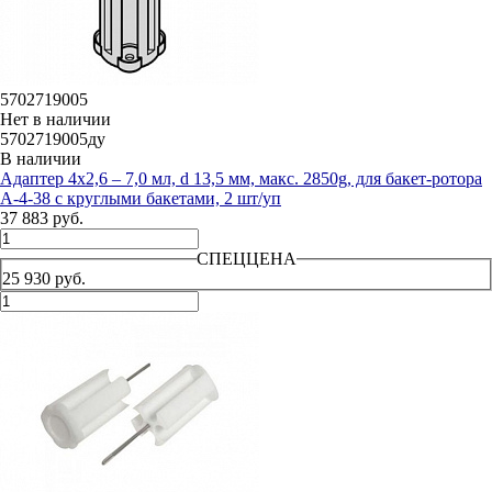
5702719005
Нет в наличии
5702719005ду
В наличии
Адаптер 4х2,6 – 7,0 мл, d 13,5 мм, макс. 2850g, для бакет-ротора
А-4-38 с круглыми бакетами, 2 шт/уп
37 883 руб.
СПЕЦЦЕНА
25 930 руб.