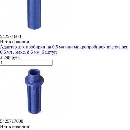
5425716001
Нет в наличии
Адаптер для пробирки на 0,5 мл или микропробирок microtainer
0,6 мл , макс. d 6 мм, 6 шт/уп
3 298 руб.
5425717008
Нет в наличии