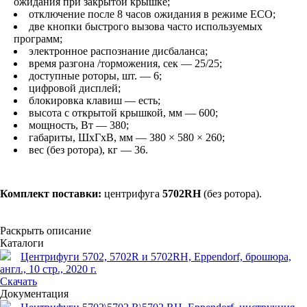
ожидания при закрытой крышке;
отключение после 8 часов ожидания в режиме ECO;
две кнопки быстрого вызова часто используемых
программ;
электронное распознание дисбаланса;
время разгона /торможения, сек — 25/25;
доступные роторы, шт. — 6;
цифровой дисплей;
блокировка клавиш — есть;
высота с открытой крышкой, мм — 600;
мощность, Вт — 380;
габариты, ШхГхВ, мм — 380 × 580 × 260;
вес (без ротора), кг — 36.
Комплект поставки:
центрифуга
5702RH
(без ротора).
Раскрыть описание
Каталоги
Центрифуги 5702, 5702R и 5702RH, Eppendorf, брошюра,
англ., 10 стр., 2020 г.
Скачать
Документация