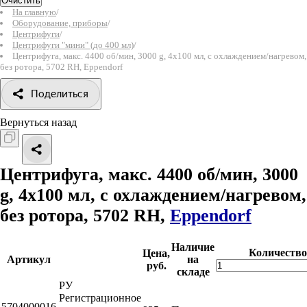
Очистить
На главную
/
Оборудование, приборы
/
Центрифуги
/
Центрифуги "мини" (до 400 мл)
/
Центрифуга, макс. 4400 об/мин, 3000 g, 4х100 мл, с охлаждением/нагревом,
без ротора, 5702 RH, Eppendorf
Поделиться
Вернуться назад
Центрифуга, макс. 4400 об/мин, 3000
g, 4х100 мл, с охлаждением/нагревом,
без ротора, 5702 RH,
Eppendorf
Наличие
Количество
Цена,
Артикул
на
руб.
складе
РУ
Регистрационное
5704000016