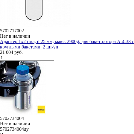
5702717002
Нет в наличии
Адаптер 1х25 мл, d 25 мм, макс. 2900g, для бакет-ротора А-4-38 с
круглыми бакетами, 2 шт/уп
21 004 руб.
5702734004
Нет в наличии
5702734004ду