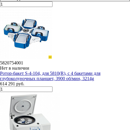
5820754001
Нет в наличии
Ротор-бакет S-4-104, для 5810(R), с 4 бакетами для
глубоколуночных планшет, 3900 об/мин, 3214g
614 291 руб.