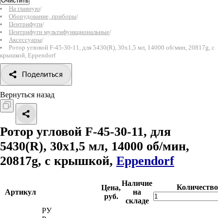
Очистить
На главную
/
Оборудование, приборы
/
Центрифуги
/
Центрифуги мультифункциональные
/
Аксессуары
/
Ротор угловой F-45-30-11, для 5430(R), 30х1,5 мл, 14000 об/мин, 20817g, с
крышкой, Eppendorf
Поделиться
Вернуться назад
Ротор угловой F-45-30-11, для
5430(R), 30х1,5 мл, 14000 об/мин,
20817g, с крышкой,
Eppendorf
Наличие
Количество
Цена,
Артикул
на
руб.
складе
РУ