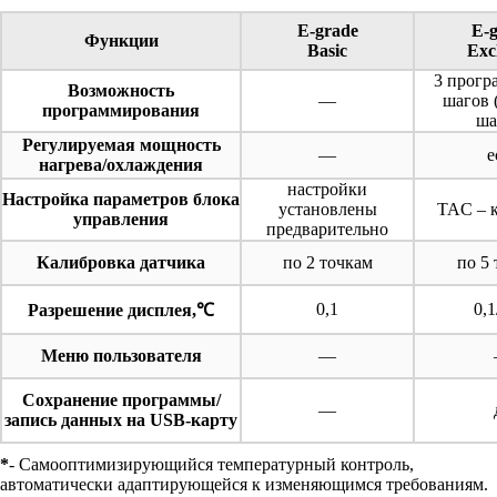
E-grade
E-
Функции
Basic
Exc
3 прогр
Возможность
―
шагов 
программирования
ша
Регулируемая мощность
―
е
нагрева/охлаждения
настройки
Настройка параметров блока
установлены
TAC – 
управления
предварительно
Калибровка датчика
по 2 точкам
по 5
0,1
0,1
Разрешение дисплея,℃
Меню пользователя
―
Сохранение программы/
―
запись данных на USB-карту
*
- Самооптимизирующийся температурный контроль,
автоматически адаптирующейся к изменяющимся требованиям.