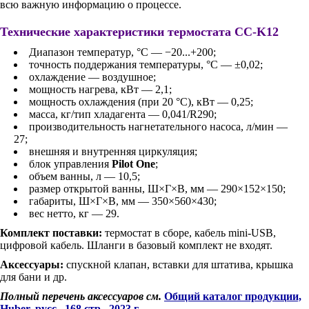
всю важную информацию о процессе.
Технические характеристики термостата CC-K12
Диапазон температур, °С — −20...+200;
точность поддержания температуры, °С — ±0,02;
охлаждение — воздушное;
мощность нагрева, кВт — 2,1;
мощность охлаждения (при 20 °C), кВт — 0,25;
масса, кг/тип хладагента — 0,041/R290;
производительность нагнетательного насоса, л/мин —
27;
внешняя и внутренняя циркуляция;
блок управления
Pilot One
;
объем ванны, л — 10,5;
размер открытой ванны, Ш×Г×В, мм — 290×152×150;
габариты, Ш×Г×В, мм — 350×560×430;
вес нетто, кг — 29.
Комплект поставки:
термостат в сборе, кабель mini-USB,
цифровой кабель. Шланги в базовый комплект не входят.
Аксессуары:
спускной клапан, вставки для штатива, крышка
для бани и др.
Полный перечень аксессуаров см.
Общий каталог продукции,
Huber, русс., 168 стр., 2023 г.