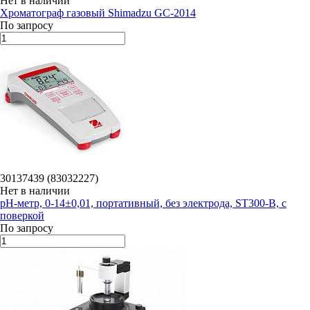
Нет в наличии
Хроматограф газовый Shimadzu GC-2014
По запросу
30137439 (83032227)
Нет в наличии
рН-метр, 0-14±0,01, портативный, без электрода, ST300-B, с
поверкой
По запросу