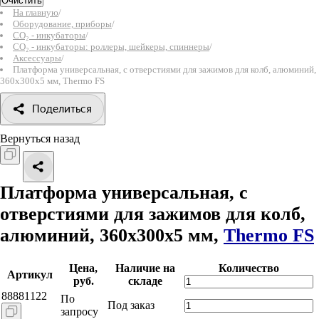
Очистить
На главную
/
Оборудование, приборы
/
СО₂ - инкубаторы
/
СО₂ - инкубаторы: роллеры, шейкеры, спиннеры
/
Аксессуары
/
Платформа универсальная, с отверстиями для зажимов для колб, алюминий,
360x300x5 мм, Thermo FS
Поделиться
Вернуться назад
Платформа универсальная, с
отверстиями для зажимов для колб,
алюминий, 360x300x5 мм,
Thermo FS
Цена,
Наличие на
Количество
Артикул
руб.
складе
88881122
По
Под заказ
запросу