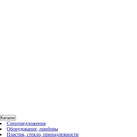
Нет в наличии
Двигатель дополнительный для CellRoll, 0,1–2,0 об/мин, до 8
полок (16 бутылей)
По запросу
186020
Нет в наличии
Двигатель быстрый дополнительный для CellRoll, 2–6 об/мин,
до 8 полок (16 бутылей)
По запросу
Каталог
Спецпредложения
Оборудование, приборы
Пластик, стекло, принадлежности