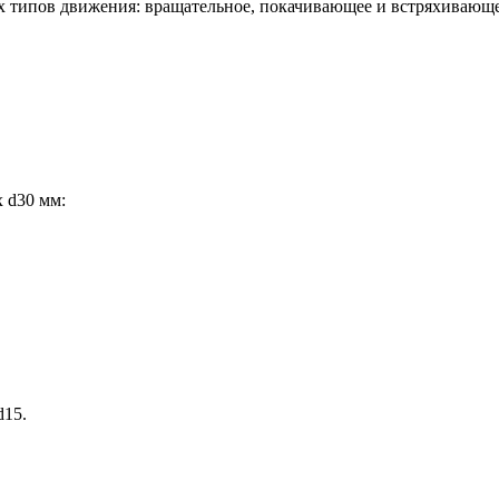
 типов движения: вращательное, покачивающее и встряхивающее
х d30 мм:
.
d15.