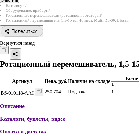
Очистить
На главную
/
Оборудование, приборы
/
Ротационные перемешиватели (ротамиксы, ротаторы)
/
Ротационный перемешиватель, 1,5-15 мл, 48 мест, Multi RS-60, Biosan
Поделиться
Вернуться назад
Ротационный перемешиватель, 1,5-15 
Колич
Артикул
Цена, руб.
Наличие на складе
250 704
Под заказ
BS-010118-AAI
Описание
Каталоги, буклеты, видео
Оплата и доставка