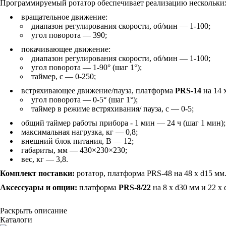
Программируемый ротатор обеспечивает реализацию нескольких
вращательное движение:
диапазон регулирования скорости, об/мин — 1-100;
угол поворота — 390;
покачивающее движение:
диапазон регулирования скорости, об/мин — 1-100;
угол поворота — 1-90° (шаг 1°);
таймер, с — 0-250;
встряхивающее движение/пауза, платформа
PRS-14
на 14 
угол поворота — 0-5° (шаг 1°);
таймер в режиме встряхивания/ пауза, с — 0-5;
общий таймер работы прибора - 1 мин — 24 ч (шаг 1 мин);
максимальная нагрузка, кг — 0,8;
внешний блок питания, В — 12;
габариты, мм — 430×230×230;
вес, кг — 3,8.
Комплект поставки:
ротатор, платформа PRS-48 на 48 х d15 мм
Аксессуары и опции:
платформа
PRS-8/22
на 8 х d30 мм и 22 x 
Раскрыть описание
Каталоги