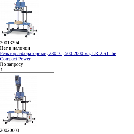
20013294
Нет в наличии
Реактор лабораторный, 230 °C, 500-2000 мл, LR-2.ST the
Compact Power
По запросу
20020603