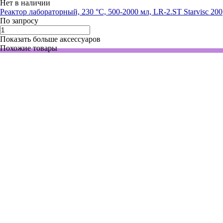
Нет в наличии
Реактор лабораторный, 230 °C, 500-2000 мл, LR-2.ST Starvisc 200
По запросу
Показать больше аксессуаров
Похожие товары
4171000
Нет в наличии
Охладитель циркуляционный, - 20 °C…КТ, мощность
охлаждения до 400 Вт, ванна 4 л, RC 2 basic
691 173 руб.