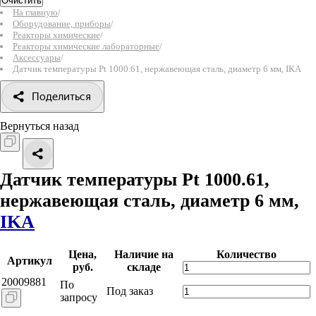
Очистить
На главную
/
Оборудование, приборы
/
Реакторы химические
/
Реакторы химические лабораторные
/
Аксессуары
/
Датчик температуры Pt 1000.61, нержавеющая сталь, диаметр 6 мм, IKA
Поделиться
Вернуться назад
Датчик температуры Pt 1000.61,
нержавеющая сталь, диаметр 6 мм,
IKA
Цена,
Наличие на
Количество
Артикул
руб.
складе
20009881
По
Под заказ
запросу