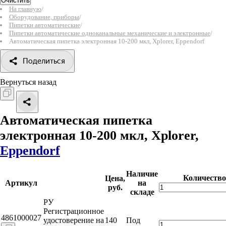
Очистить
На главную
/
Оборудование, приборы
/
Пипетки автоматические
/
Пипетки автоматические одноканальные механические и электронные
/
Автоматическая пипетка электронная 10-200 мкл, Xplorer, Eppendorf
Поделиться
Вернуться назад
Автоматическая пипетка
электронная 10-200 мкл, Xplorer,
Eppendorf
Наличие
Количество
Цена,
Артикул
на
руб.
складе
РУ
Регистрационное
4861000027
удостоверение на
140
Под