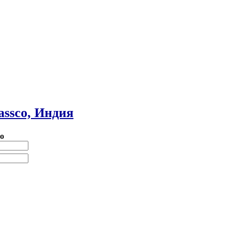
assco, Индия
о