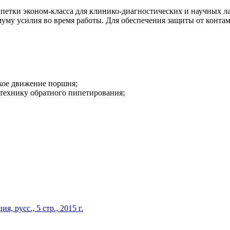
петки эконом-класса для клинико-диагностических и научных л
имуму усилия во время работы. Для обеспечения защиты от конт
кое движение поршня;
 технику обратного пипетирования;
, русс., 5 стр., 2015 г.