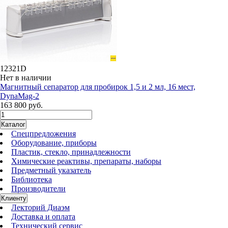
12321D
Нет в наличии
Магнитный сепаратор для пробирок 1,5 и 2 мл, 16 мест,
DynaMag-2
163 800 руб.
Каталог
Спецпредложения
Оборудование, приборы
Пластик, стекло, принадлежности
Химические реактивы, препараты, наборы
Предметный указатель
Библиотека
Производители
Клиенту
Лекторий Диаэм
Доставка и оплата
Технический сервис