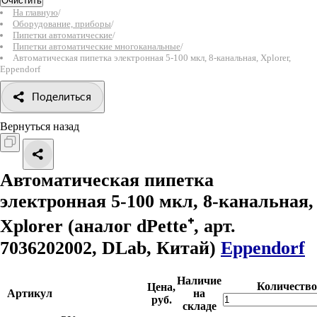
Очистить
На главную
/
Оборудование, приборы
/
Пипетки автоматические
/
Пипетки автоматические многоканальные
/
Автоматическая пипетка электронная 5-100 мкл, 8-канальная, Xplorer,
Eppendorf
Поделиться
Вернуться назад
Автоматическая пипетка
электронная 5-100 мкл, 8-канальная,
Xplorer
(аналог dPette⁺, арт.
7036202002, DLab, Китай)
Eppendorf
Наличие
Количество
Цена,
Артикул
на
руб.
складе