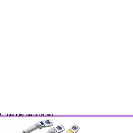
Нет в наличии
Автоматическая пипетка электронная 50-1200 мкл, 8-канальная
Xplorer
219 058 руб.
17013805
Нет в наличии
Автоматическая пипетка механическая 20-200 мкл, 8-канальная,
Pipet-Lite L8-200XLS+
229 102 руб.
С этим товаром покупают