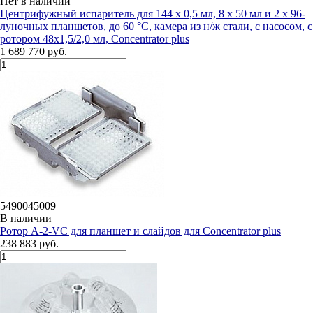
Нет в наличии
Центрифужный испаритель для 144 х 0,5 мл, 8 х 50 мл и 2 х 96-
луночных планшетов, до 60 °C, камера из н/ж стали, с насосом, с
ротором 48х1,5/2,0 мл, Concentrator plus
1 689 770 руб.
5490045009
В наличии
Ротор A-2-VC для планшет и слайдов для Concentrator plus
238 883 руб.