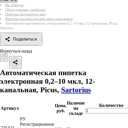
Очистить
На главную
/
Оборудование, приборы
/
Пипетки автоматические
/
Пипетки автоматические многоканальные
/
Автоматическая пипетка электронная 0,2–10 мкл, 12-канальная, Picus,
Sartorius
Поделиться
Вернуться назад
Автоматическая пипетка
электронная 0,2–10 мкл, 12-
канальная, Picus,
Sartorius
Наличие
Количество
Цена,
Артикул
на
руб.
складе
РУ
Регистрационное
735421