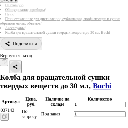
Очистить
На главную
/
Оборудование, приборы
/
Печи
/
Печи стеклянные для дистилляции, сублимации, лиофилизации и сушки
образцов малых объемов
/
Аксессуары
/
Колба для вращательной сушки твердых веществ до 30 мл, Buchi
Поделиться
Вернуться назад
Колба для вращательной сушки
твердых веществ до 30 мл,
Buchi
Цена,
Наличие на
Количество
Артикул
руб.
складе
037143
По
Под заказ
запросу