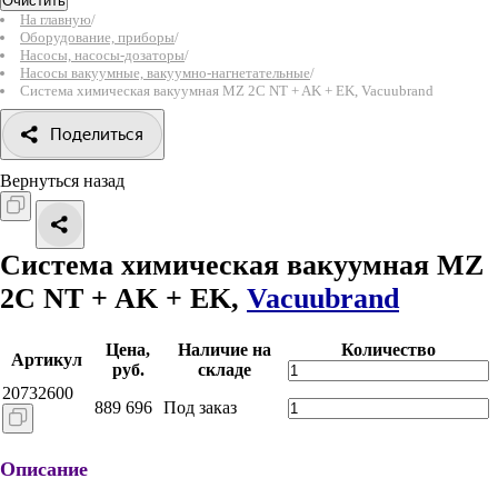
Очистить
На главную
/
Оборудование, приборы
/
Насосы, насосы-дозаторы
/
Насосы вакуумные, вакуумно-нагнетательные
/
Система химическая вакуумная MZ 2C NT + AK + EK, Vacuubrand
Поделиться
Вернуться назад
Система химическая вакуумная MZ
2C NT + AK + EK,
Vacuubrand
Цена,
Наличие на
Количество
Артикул
руб.
складе
20732600
889 696
Под заказ
Описание