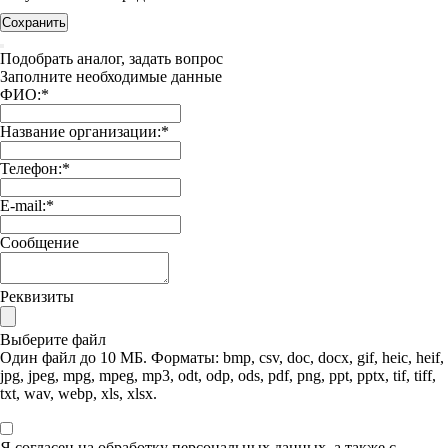
Сохранить
Подобрать аналог, задать вопрос
Заполните необходимые данные
ФИО:
*
Название организации:
*
Телефон:
*
E-mail:
*
Сообщение
Реквизиты
Выберите файл
Один файл до 10 МБ. Форматы: bmp, csv, doc, docx, gif, heic, heif,
jpg, jpeg, mpg, mpeg, mp3, odt, odp, ods, pdf, png, ppt, pptx, tif, tiff,
txt, wav, webp, xls, xlsx.
Я согласен на обработку персональных данных, а также с