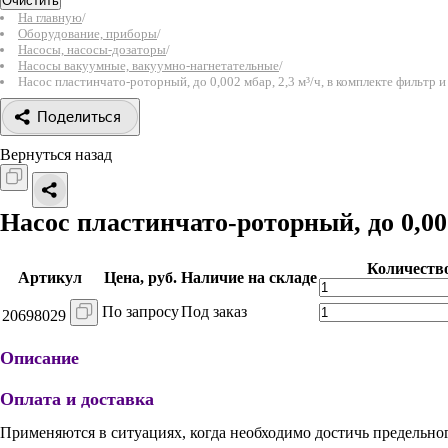
Очистить
На главную
/
Оборудование, приборы
/
Насосы, насосы-дозаторы
/
Насосы вакуумные, вакуумно-нагнетательные
/
Насос пластинчато-роторный, до 0,002 мбар, 2,3 м³/ч, в комплекте фильтр и
Поделиться
Вернуться назад
Насос пластинчато-роторный, до 0,002
Количеств
Артикул
Цена, руб.
Наличие на складе
По запросу
Под заказ
20698029
Описание
Оплата и доставка
Применяются в ситуациях, когда необходимо достичь предельног