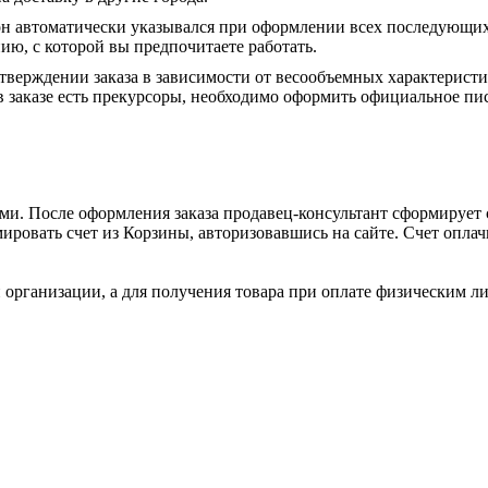
он автоматически указывался при оформлении всех последующих
ю, с которой вы предпочитаете работать.
тверждении заказа в зависимости от весообъемных характеристи
 заказе есть прекурсоры, необходимо оформить официальное пис
и. После оформления заказа продавец-консультант сформирует с
ировать счет из Корзины, авторизовавшись на сайте. Счет оплачи
 организации, а для получения товара при оплате физическим л