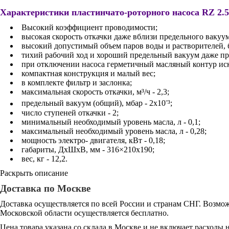
Характеристики пластинчато-роторного насоса RZ 2.5
Высокий коэффициент проводимости;
высокая скорость откачки даже вблизи предельного вакуум
высокий допустимый объем паров воды и растворителей, б
тихий рабочий ход и хороший предельный вакуум даже при
при отключении насоса герметичный масляный контур иск
компактная конструкция и малый вес;
в комплекте фильтр и заслонка;
максимальная скорость откачки, м³/ч - 2,3;
-
предельный вакуум (общий), мбар - 2x10
³;
число ступеней откачки - 2;
минимальный необходимый уровень масла, л - 0,1;
максимальный необходимый уровень масла, л - 0,28;
мощность электро- двигателя, кВт - 0,18;
габариты, ДхШхВ, мм - 316×210х190;
вес, кг - 12,2.
Раскрыть описание
Доставка по Москве
Доставка осуществляется по всей России и странам СНГ. Возмож
Московской области осуществляется бесплатно.
Цена товара указана со склада в Москве и не включает расходы н