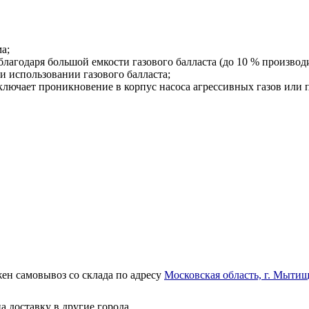
а;
лагодаря большой емкости газового балласта (до 10 % производи
 использовании газового балласта;
лючает проникновение в корпус насоса агрессивных газов или п
ен самовывоз со склада по адресу
Московская область, г. Мытищ
а доставку в другие города.