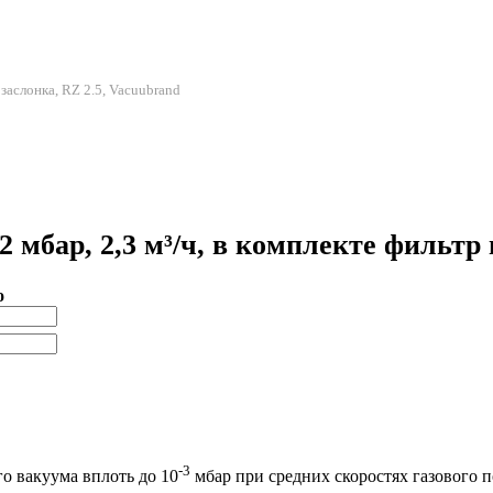
 заслонка, RZ 2.5, Vacuubrand
 мбар, 2,3 м³/ч, в комплекте фильтр 
о
-3
о вакуума вплоть до 10
мбар при средних скоростях газового п