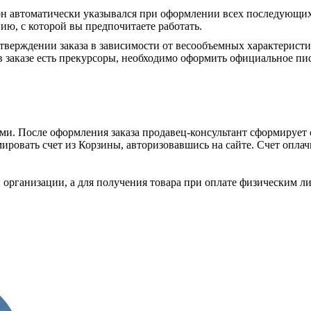
он автоматически указывался при оформлении всех последующих
ю, с которой вы предпочитаете работать.
тверждении заказа в зависимости от весообъемных характеристи
 заказе есть прекурсоры, необходимо оформить официальное пис
и. После оформления заказа продавец-консультант сформирует с
ировать счет из Корзины, авторизовавшись на сайте. Счет оплачи
 организации, а для получения товара при оплате физическим л