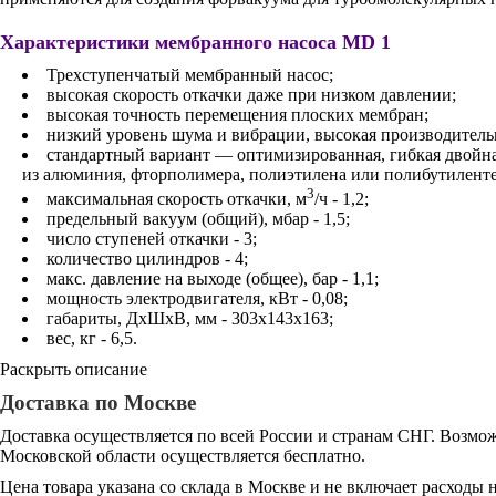
Характеристики мембранного насоса MD 1
Трехступенчатый мембранный насос;
высокая скорость откачки даже при низком давлении;
высокая точность перемещения плоских мембран;
низкий уровень шума и вибрации, высокая производитель
стандартный вариант — оптимизированная, гибкая двойна
из алюминия, фторполимера, полиэтилена или полибутиленте
3
максимальная скорость откачки, м
/ч - 1,2;
предельный вакуум (общий), мбар - 1,5;
число ступеней откачки - 3;
количество цилиндров - 4;
макс. давление на выходе (общее), бар - 1,1;
мощность электродвигателя, кВт - 0,08;
габариты, ДхШхВ, мм - 303х143х163;
вес, кг - 6,5.
Раскрыть описание
Доставка по Москве
Доставка осуществляется по всей России и странам СНГ. Возмож
Московской области осуществляется бесплатно.
Цена товара указана со склада в Москве и не включает расходы н