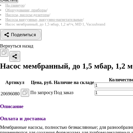
Очистить
На главную
/
Оборудование, приборы
/
Насосы, насосы-дозаторы
/
Насосы вакуумные, вакуумно-нагнетательные
/
Насос мембранный, до 1,5 мбар, 1,2 м³/ч, MD 1, Vacuubrand
Поделиться
Вернуться назад
Насос мембранный, до 1,5 мбар, 1,2 м
Количеств
Артикул
Цена, руб.
Наличие на складе
По запросу
Под заказ
20696080
Описание
Оплата и доставка
Мембранные насосы, полностью безмаслянные; для разнообразн
применяются для создания форвакуума для турбомолекулярных на