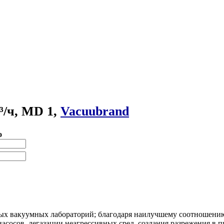
³/ч, MD 1,
Vacuubrand
о
ых вакуумных лабораторий; благодаря наилучшему соотношению
сосов, дегазации неагрессивных сред, создания разрежения в п