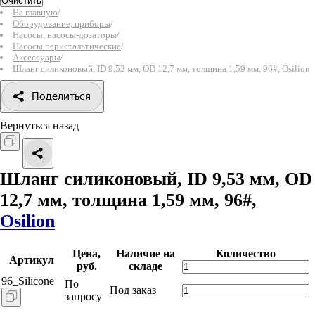
Очистить
На главную
/
Оборудование, приборы
/
Насосы, насосы-дозаторы
/
Насосы перистальтические
/
Аксессуары
/
Шланг силиконовый, ID 9,53 мм, OD 12,7 мм, толщина 1,59 мм, 96#, Osilion
Поделиться
Вернуться назад
Шланг силиконовый, ID 9,53 мм, OD
12,7 мм, толщина 1,59 мм, 96#,
Osilion
Цена,
Наличие на
Количество
Артикул
руб.
складе
96_Silicone
По
Под заказ
запросу