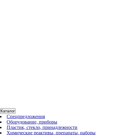
507008
Нет в наличии
Педаль ножная для удобства дозирования
27 103 руб.
561002
Нет в наличии
Штатив-диспенсер для дозирования в любую посуду
53 032 руб.
Каталог
Спецпредложения
Оборудование, приборы
Пластик, стекло, принадлежности
Химические реактивы, препараты, наборы