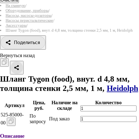
Очистить
На главную
/
Оборудование, приборы
/
Насосы, насосы-дозаторы
/
Насосы перистальтические
/
Аксессуары
/
Шланг Tygon (food), внут. d 4,8 мм, толщина стенки 2,5 мм, 1 м, Heidolph
Поделиться
Вернуться назад
Шланг Tygon (food), внут. d 4,8 мм,
толщина стенки 2,5 мм, 1 м,
Heidolph
Цена,
Наличие на
Количество
Артикул
руб.
складе
525-85000-
По
Под заказ
запросу
00
Описание