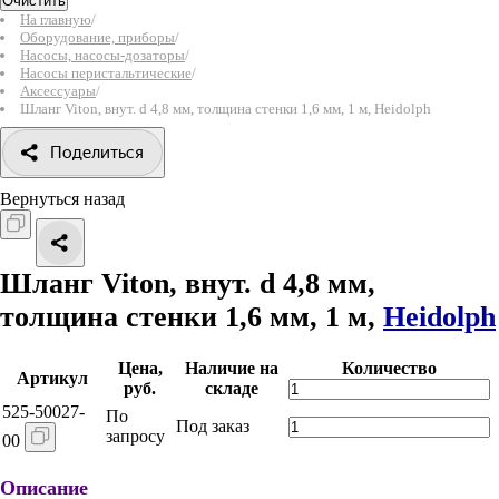
Очистить
На главную
/
Оборудование, приборы
/
Насосы, насосы-дозаторы
/
Насосы перистальтические
/
Аксессуары
/
Шланг Viton, внут. d 4,8 мм, толщина стенки 1,6 мм, 1 м, Heidolph
Поделиться
Вернуться назад
Шланг Viton, внут. d 4,8 мм,
толщина стенки 1,6 мм, 1 м,
Heidolph
Цена,
Наличие на
Количество
Артикул
руб.
складе
525-50027-
По
Под заказ
запросу
00
Описание