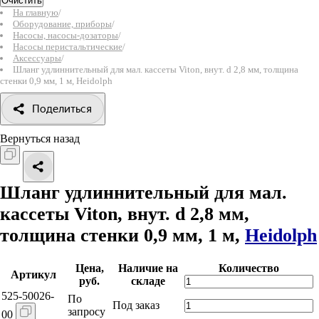
Очистить
На главную
/
Оборудование, приборы
/
Насосы, насосы-дозаторы
/
Насосы перистальтические
/
Аксессуары
/
Шланг удлиннительный для мал. кассеты Viton, внут. d 2,8 мм, толщина
стенки 0,9 мм, 1 м, Heidolph
Поделиться
Вернуться назад
Шланг удлиннительный для мал.
кассеты Viton, внут. d 2,8 мм,
толщина стенки 0,9 мм, 1 м,
Heidolph
Цена,
Наличие на
Количество
Артикул
руб.
складе
525-50026-
По
Под заказ
запросу
00