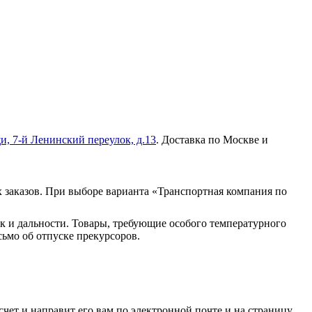
и, 7-й Ленинский переулок, д.13
. Доставка по Москве и
 заказов. При выборе варианта «Транспортная компания по
к и дальности. Товары, требующие особого температурного
ьмо об отпуске прекурсоров.
чет и направит его вам по электронной почте и на страницу