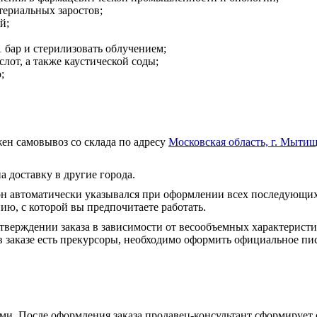
териальных заростов;
й;
 бар и стерилизовать облучением;
лот, а также каустической соды;
;
ен самовывоз со склада по адресу
Московская область, г. Мытищ
а доставку в другие города.
он автоматически указывался при оформлении всех последующих
ю, с которой вы предпочитаете работать.
тверждении заказа в зависимости от весообъемных характеристи
 заказе есть прекурсоры, необходимо оформить официальное пис
и. После оформления заказа продавец-консультант сформирует с