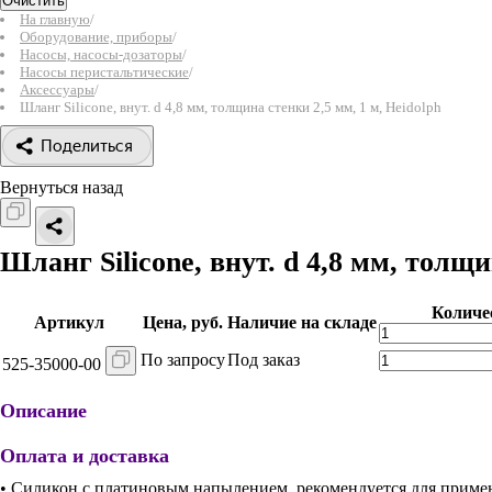
Очистить
На главную
/
Оборудование, приборы
/
Насосы, насосы-дозаторы
/
Насосы перистальтические
/
Аксессуары
/
Шланг Silicone, внут. d 4,8 мм, толщина стенки 2,5 мм, 1 м, Heidolph
Поделиться
Вернуться назад
Шланг Silicone, внут. d 4,8 мм, толщи
Количе
Артикул
Цена, руб.
Наличие на складе
По запросу
Под заказ
525-35000-00
Описание
Оплата и доставка
• Силикон с платиновым напылением, рекомендуется для прим