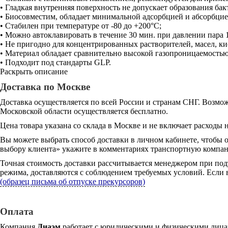
• Гладкая внутренняя поверхность не допускает образования бак
• Биосовместим, обладает минимальной адсорбцией и абсорбцие
• Стабилен при температуре от -80 до +200°С;
• Можно автоклавировать в течение 30 мин. при давлении пара 1
• Не пригодно для концентрированных растворителей, масел, кис
• Материал обладает сравнительно высокой газопроницаемостью
• Подходит под стандарты GLP.
Раскрыть описание
Доставка по Москве
Доставка осуществляется по всей России и странам СНГ. Возмож
Московской области осуществляется бесплатно.
Цена товара указана со склада в Москве и не включает расходы н
Вы можете выбрать способ доставки в личном кабинете, чтобы 
выбору клиента» укажите в комментариях транспортную компани
Точная стоимость доставки рассчитывается менеджером при под
режима, доставляются с соблюдением требуемых условий. Если в
(образец письма об отпуске прекурсоров)
Оплата
Компания
Диаэм
работает с юридическими и физическими лицам