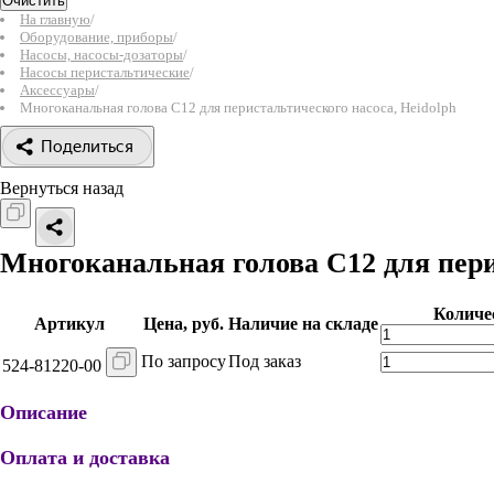
Очистить
На главную
/
Оборудование, приборы
/
Насосы, насосы-дозаторы
/
Насосы перистальтические
/
Аксессуары
/
Многоканальная голова C12 для перистальтического насоса, Heidolph
Поделиться
Вернуться назад
Многоканальная голова C12 для пери
Количе
Артикул
Цена, руб.
Наличие на складе
По запросу
Под заказ
524-81220-00
Описание
Оплата и доставка