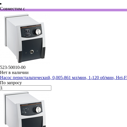
Совместим с
523-50010-00
Нет в наличии
Насос перистальтический, 0,005-861 мл/мин, 1-120 об/мин, Hei-F
По запросу