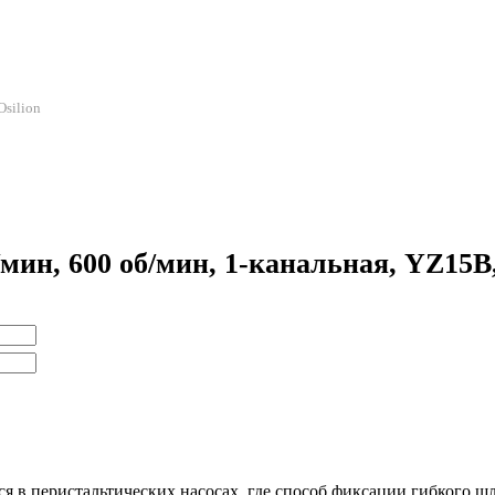
Osilion
мин, 600 об/мин, 1-канальная, YZ15B
ся в перистальтических насосах, где способ фиксации гибкого ш