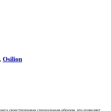
,
Osilion
ланга сконструирован специальным образом, что позволяет