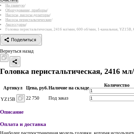
Очистить
На главную
/
Оборудование, приборы
/
Насосы, насосы-дозаторы
/
Насосы перистальтические
/
Аксессуары
/
Головка перистальтическая, 2416 мл/мин, 600 об/мин, 1-канальная, YZ15B, 
Поделиться
Вернуться назад
Головка перистальтическая, 2416 мл/
Количество
Артикул
Цена, руб.
Наличие на складе
22 750
Под заказ
YZ15B
Описание
Оплата и доставка
Наиболее распространенная модель головки, которая использует