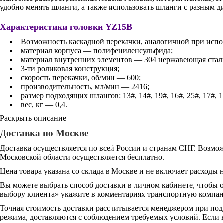
удобно менять шланги, а также использовать шланги с разным д
Характеристики головки YZ15B
Возможность каскадной перекачки, аналогичной при испо
материал корпуса — полифениленсульфида;
материал внутренних элементов — 304 нержавеющая стал
3-ти роликовая конструкция;
скорость перекачки, об/мин — 600;
производительность, мл/мин — 2416;
размер подходящих шлангов: 13#, 14#, 19#, 16#, 25#, 17#, 1
вес, кг — 0,4.
Раскрыть описание
Доставка по Москве
Доставка осуществляется по всей России и странам СНГ. Возмож
Московской области осуществляется бесплатно.
Цена товара указана со склада в Москве и не включает расходы н
Вы можете выбрать способ доставки в личном кабинете, чтобы 
выбору клиента» укажите в комментариях транспортную компани
Точная стоимость доставки рассчитывается менеджером при под
режима, доставляются с соблюдением требуемых условий. Если в