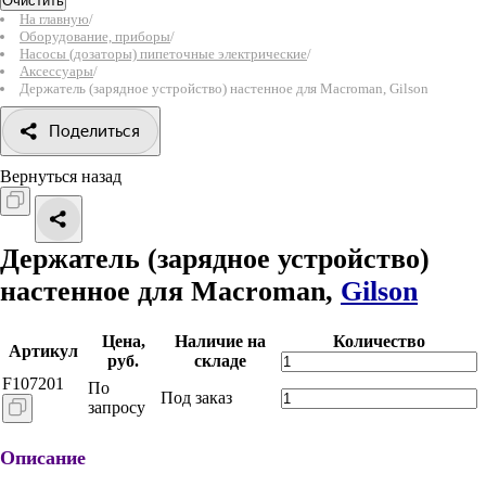
Очистить
На главную
/
Оборудование, приборы
/
Насосы (дозаторы) пипеточные электрические
/
Аксессуары
/
Держатель (зарядное устройство) настенное для Macroman, Gilson
Поделиться
Вернуться назад
Держатель (зарядное устройство)
настенное для Macroman,
Gilson
Цена,
Наличие на
Количество
Артикул
руб.
складе
F107201
По
Под заказ
запросу
Описание