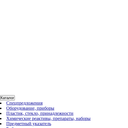
Стенное крепление для Easypet
По запросу
9067
В наличии
Штатив настольный для дозатора S1
По запросу
Каталог
Спецпредложения
Оборудование, приборы
Пластик, стекло, принадлежности
Химические реактивы, препараты, наборы
Предметный указатель