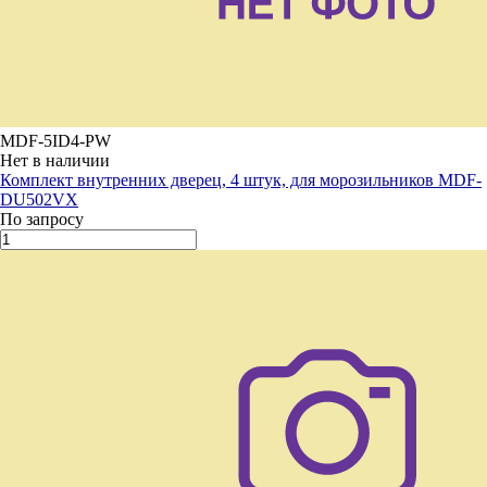
MDF-5ID4-PW
Нет в наличии
Комплект внутренних дверец, 4 штук, для морозильников MDF-
DU502VХ
По запросу