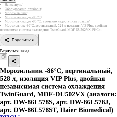
Очистить
На главную
/
Оборудование, приборы
/
Морозильники
/
Морозильники до -86 °C
/
Морозильники до -86 °С: временно недоступные товары
/
Морозильник -86°С, вертикальный, 528 л, изоляция VIP Plus, двойная
независимая система охлаждения TwinGuard, MDF-DU502VX, PHCbi
Поделиться
Вернуться назад
Морозильник -86°С, вертикальный,
528 л, изоляция VIP Plus, двойная
независимая система охлаждения
TwinGuard, MDF-DU502VX
(аналоги:
арт. DW-86L578S, арт. DW-86L578J,
арт. DW-86L578ST, Haier Biomedical)