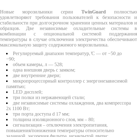
Новые морозильники серии
TwinGuard
полностью
удовлетворяют требования пользователей к безопасности и
стабильности при долгосрочном хранении ценных материалов и
образцов. Две независимые охладительные системы в
комбинации с опциональной системой поддержания
температуры в случае отключения электричества обеспечивают
максимальную защиту содержимого морозильника.
Регулируемый диапазон температур, ̊С — от −50 до
−90;
объем камеры, л — 528;
одна внешняя дверь с замком;
две внутренние двери;
микропроцессорный контроллер с энергонезависимой
памятью;
LED дисплей;
три полки из нержавеющей стали;
две независимые системы охлаждения, два компрессора
2x 1100 Вт;
три порта доступа d 17 мм;
толщина изоляционного слоя, мм – 80;
сигнализация – отключения электропитания,
повышения/понижения температуры относительно
заданной, засорения фильтра, незакрытой двери;