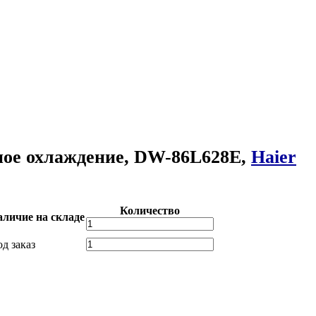
дное охлаждение, DW-86L628E,
Haier
Количество
личие на складе
д заказ