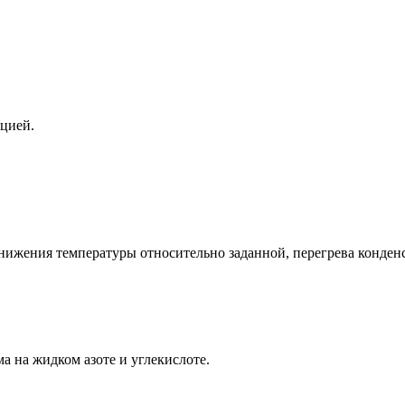
яцией.
жения температуры относительно заданной, перегрева конденсор
а на жидком азоте и углекислоте.