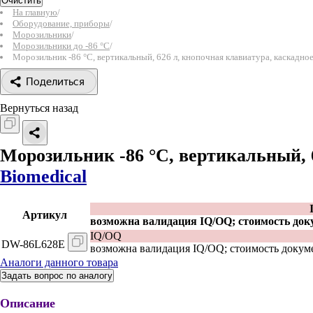
Очистить
На главную
/
Оборудование, приборы
/
Морозильники
/
Морозильники до -86 °C
/
Морозильник -86 °С, вертикальный, 626 л, кнопочная клавиатура, каскадно
Поделиться
Вернуться назад
Морозильник -86 °С, вертикальный, 
Biomedical
Артикул
возможна валидация IQ/OQ; стоимость док
IQ/OQ
DW-86L628E
возможна валидация IQ/OQ; стоимость докум
Аналоги данного товара
Задать вопрос по аналогу
Описание