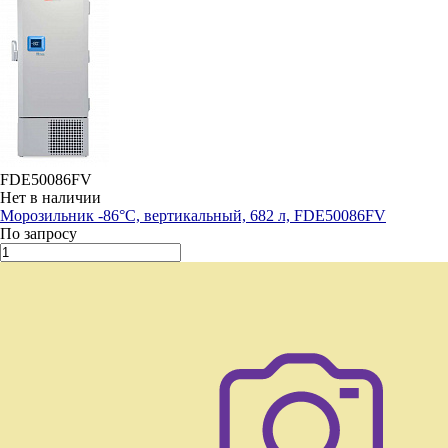
FDE50086FV
Нет в наличии
Морозильник -86°С, вертикальный, 682 л, FDE50086FV
По запросу