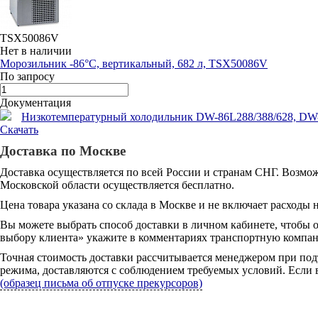
TSX50086V
Нет в наличии
Морозильник -86°С, вертикальный, 682 л, TSX50086V
По запросу
Документация
Низкотемпературный холодильник DW-86L288/388/628, DW-86W
Скачать
Доставка по Москве
Доставка осуществляется по всей России и странам СНГ. Возмож
Московской области осуществляется бесплатно.
Цена товара указана со склада в Москве и не включает расходы н
Вы можете выбрать способ доставки в личном кабинете, чтобы 
выбору клиента» укажите в комментариях транспортную компани
Точная стоимость доставки рассчитывается менеджером при под
режима, доставляются с соблюдением требуемых условий. Если в
(образец письма об отпуске прекурсоров)