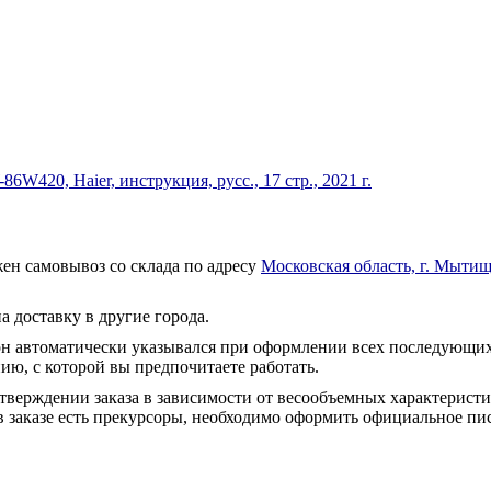
420, Haier, инструкция, русс., 17 стр., 2021 г.
ен самовывоз со склада по адресу
Московская область, г. Мытищ
а доставку в другие города.
он автоматически указывался при оформлении всех последующих
ю, с которой вы предпочитаете работать.
тверждении заказа в зависимости от весообъемных характеристи
 заказе есть прекурсоры, необходимо оформить официальное пис