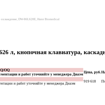
е охлаждение, DW-86L628E, Haier Biomedical
626 л, кнопочная клавиатура, каска
IQ/OQ
Цена, руб.
На
ументации и работ уточняйте у менеджера Диаэм
919 618
По
ентации и работ уточняйте у менеджера Диаэм